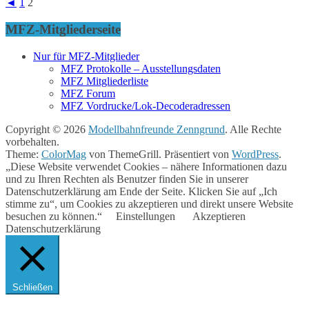
◄
1
2
MFZ-Mitgliederseite
Nur für MFZ-Mitglieder
MFZ Protokolle – Ausstellungsdaten
MFZ Mitgliederliste
MFZ Forum
MFZ Vordrucke/Lok-Decoderadressen
Copyright © 2026
Modellbahnfreunde Zenngrund
. Alle Rechte
vorbehalten.
Theme:
ColorMag
von ThemeGrill. Präsentiert von
WordPress
.
„Diese Website verwendet Cookies – nähere Informationen dazu
und zu Ihren Rechten als Benutzer finden Sie in unserer
Datenschutzerklärung am Ende der Seite. Klicken Sie auf „Ich
stimme zu“, um Cookies zu akzeptieren und direkt unsere Website
besuchen zu können.“
Einstellungen
Akzeptieren
Datenschutzerklärung
Schließen